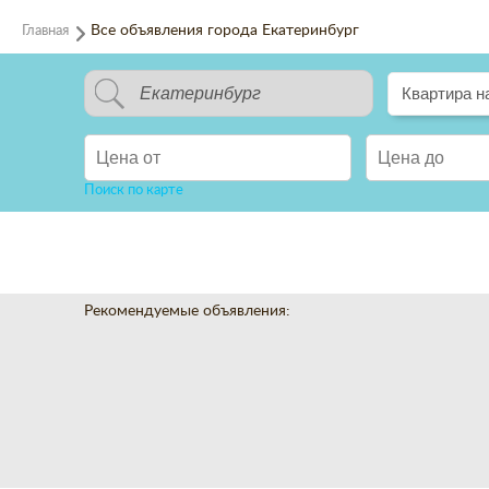
Главная
Все объявления города Екатеринбург
Квартира н
Поиск по карте
Рекомендуемые объявления: