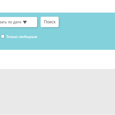
ать по дате
Только свободные